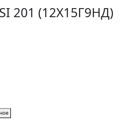
I 201 (12Х15Г9НД)
нное