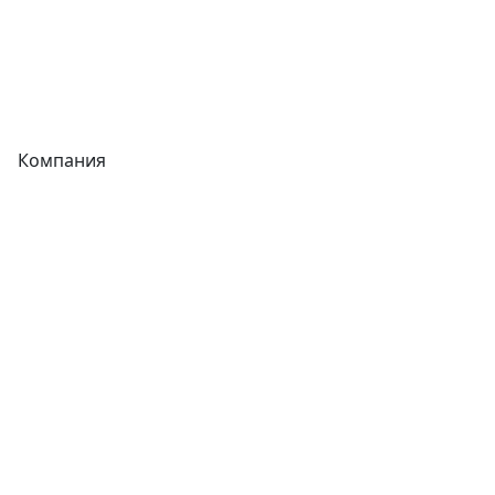
Сварочное оборудование
Теплообменники
Фитинги
Компания
Каталог
О компании
Новости
Статьи
Услуги
Контакты
Отзывы