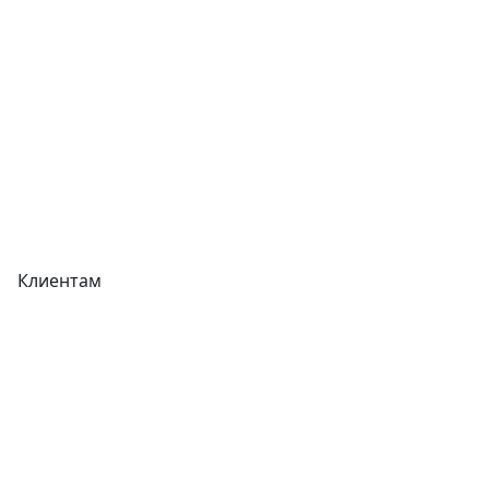
Прайс-листы
Акции
Реквизиты
Вакансии
Вопрос-Ответ
Карта сайта
Клиентам
Доставка
Оплата
Гарантия
Как купить