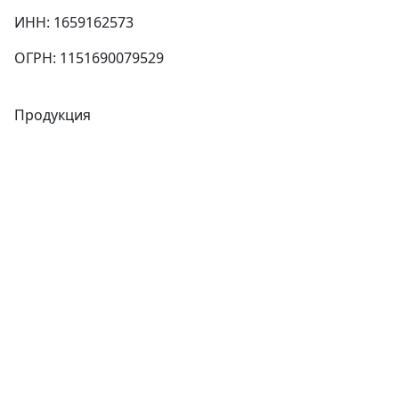
ИНН: 1659162573
ОГРН: 1151690079529
Продукция
Трубы
Запорная арматура
Сварочное оборудование
Теплообменники
Фитинги
Трубы
Запорная арматура