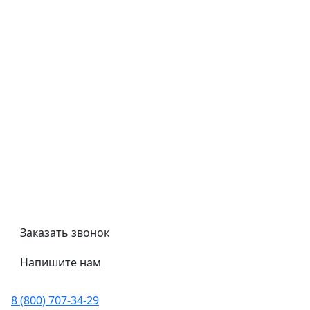
Типовой договор
Контроль качества
Обмен и возврат
Политика конфиденциальности
Гост
Сертификаты
Трубный калькулятор
Политика обработки персональных данных
Заказать звонок
Напишите нам
8 (800) 707-34-29