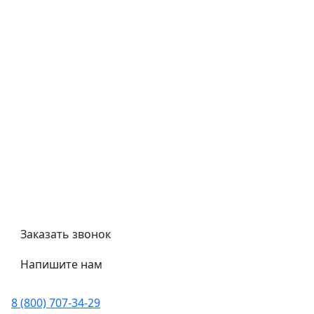
Типовой договор
Контроль качества
Обмен и возврат
Политика конфиденциальности
Гост
Сертификаты
Трубный калькулятор
Политика обработки персональных данных
Заказать звонок
Напишите нам
8 (800) 707-34-29