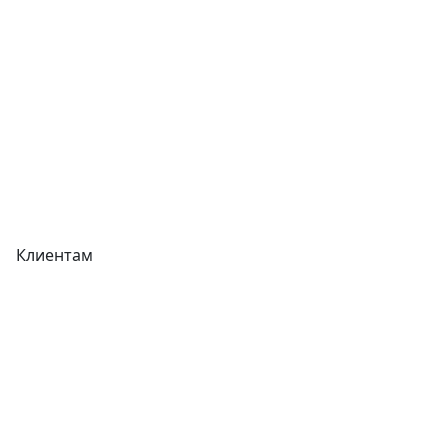
Прайс-листы
Акции
Реквизиты
Вакансии
Вопрос-Ответ
Карта сайта
Клиентам
Доставка
Оплата
Гарантия
Как купить