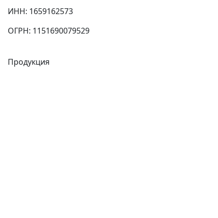
ИНН: 1659162573
ОГРН: 1151690079529
Продукция
Трубы
Запорная арматура
Сварочное оборудование
Теплообменники
Фитинги
Трубы
Запорная арматура