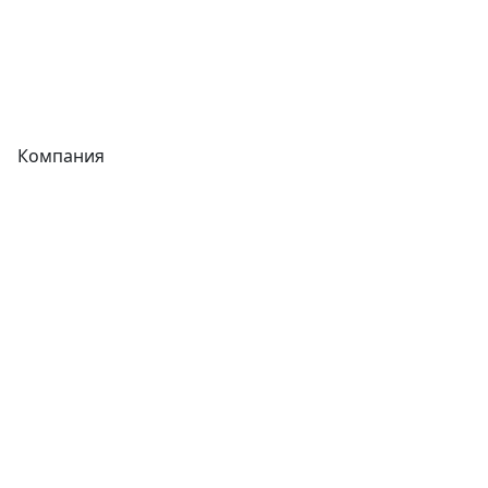
Сварочное оборудование
Теплообменники
Фитинги
Компания
Каталог
О компании
Новости
Статьи
Услуги
Контакты
Отзывы