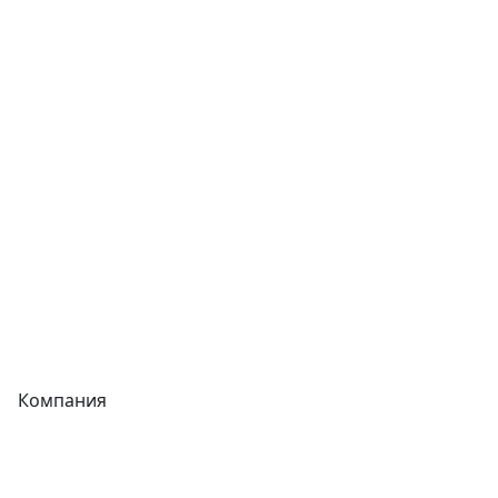
Сварочное оборудование
Теплообменники
Фитинги
Трубы
Запорная арматура
Сварочное оборудование
Теплообменники
Фитинги
Компания
Каталог
О компании