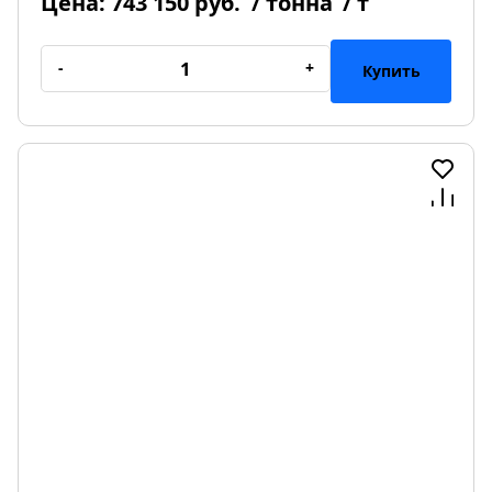
Цена:
743 150 руб.
/ тонна
/ т
-
+
Купить