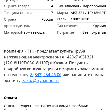
Оценка товара
4
Тип
Пищевая / Жаропрочная
Толщина стенки
7
Марка
AISI 321 / 12Х18Н10Т
стали
/ 08Х18Н10Т
Страна
Россия
производитель
Тип сечения
Круглая
Материал
Нержавеющая
Покрытие
Без покрытия
Компания «ПТК» предлагает купить Труба
нержавеющая электросварная 1420х7 AISI 321
(12Х18Н10Т/08Х18Н10Т) в Казани. Получить
подробную консультацию и оформить заказ можно
по телефону:
8 (843) 254-46-06
или напишите нам на
эл.почту:
zakaz@trybapnd.ru
Оплата
Оплата осуществляется несколькими способами: