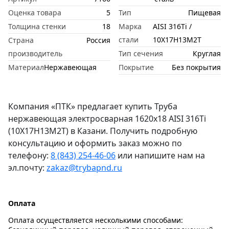
Оценка товара
5
Тип
Пищевая
Толщина стенки
18
Марка
AISI 316Ti /
стали
10Х17Н13М2Т
Страна
Россия
производитель
Тип сечения
Круглая
Материал
Нержавеющая
Покрытие
Без покрытия
Компания «ПТК» предлагает купить Труба
нержавеющая электросварная 1620х18 AISI 316Ti
(10Х17Н13М2Т) в Казани. Получить подробную
консультацию и оформить заказ можно по
телефону:
8 (843) 254-46-06
или напишите нам на
эл.почту:
zakaz@trybapnd.ru
Оплата
Оплата осуществляется несколькими способами: