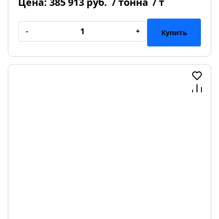
Цена:
385 913 руб.
/ тонна
/ т
-
+
Купить