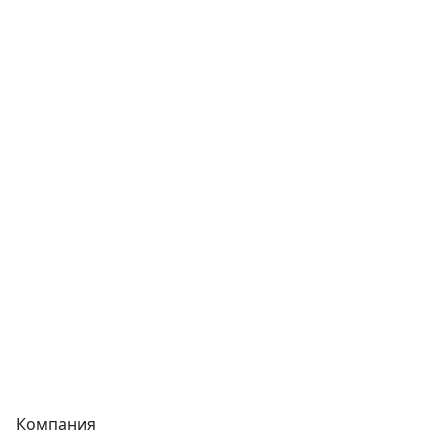
Трубы
Запорная арматура
Сварочное оборудование
Теплообменники
Фитинги
Трубы
Запорная арматура
Сварочное оборудование
Теплообменники
Фитинги
Компания