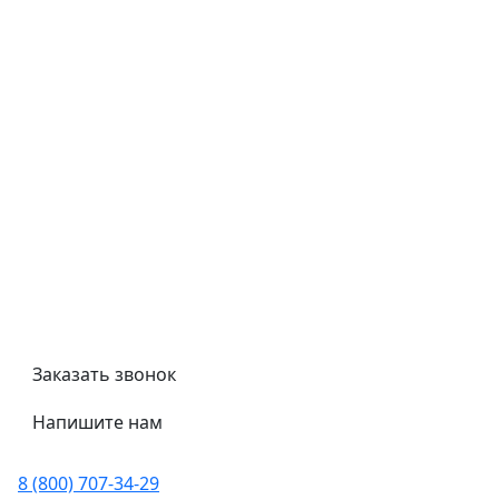
Типовой договор
Контроль качества
Обмен и возврат
Политика конфиденциальности
Гост
Сертификаты
Трубный калькулятор
Политика обработки персональных данных
Заказать звонок
Напишите нам
8 (800) 707-34-29