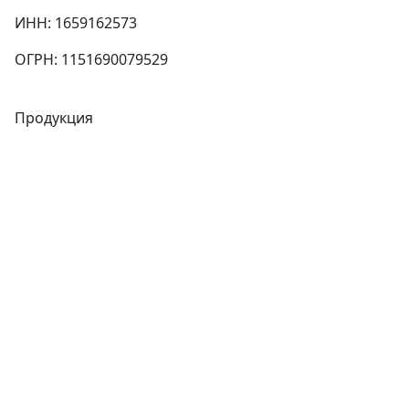
ИНН: 1659162573
ОГРН: 1151690079529
Продукция
Трубы
Запорная арматура
Сварочное оборудование
Теплообменники
Фитинги
Трубы
Запорная арматура