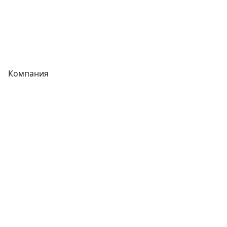
Сварочное оборудование
Теплообменники
Фитинги
Компания
Каталог
О компании
Новости
Статьи
Услуги
Контакты
Отзывы