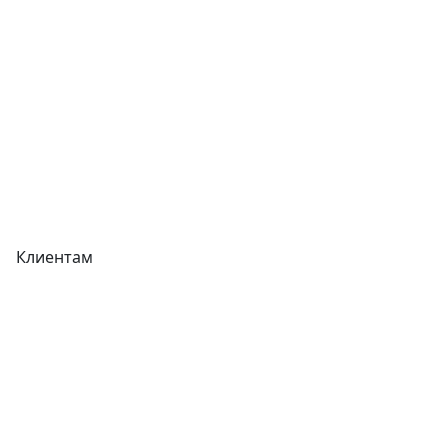
Прайс-листы
Акции
Реквизиты
Вакансии
Вопрос-Ответ
Карта сайта
Клиентам
Доставка
Оплата
Гарантия
Как купить