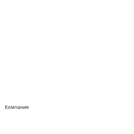
Сварочное оборудование
Теплообменники
Фитинги
Трубы
Запорная арматура
Сварочное оборудование
Теплообменники
Фитинги
Компания
Каталог
О компании