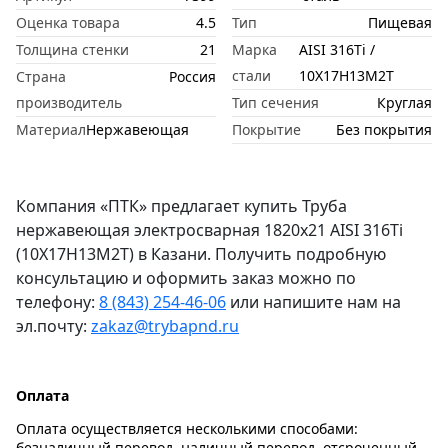
Оценка товара
4.5
Тип
Пищевая
Толщина стенки
21
Марка
AISI 316Ti /
стали
10Х17Н13М2Т
Страна
Россия
производитель
Тип сечения
Круглая
Материал
Нержавеющая
Покрытие
Без покрытия
Компания «ПТК» предлагает купить Труба
нержавеющая электросварная 1820х21 AISI 316Ti
(10Х17Н13М2Т) в Казани. Получить подробную
консультацию и оформить заказ можно по
телефону:
8 (843) 254-46-06
или напишите нам на
эл.почту:
zakaz@trybapnd.ru
Оплата
Оплата осуществляется несколькими способами:
безналичный перевод, наличный перевод, отсроченный