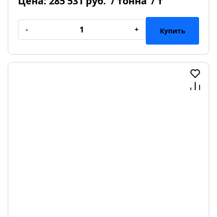
Цена:
285 531 руб.
/ тонна
/ т
-
+
Купить