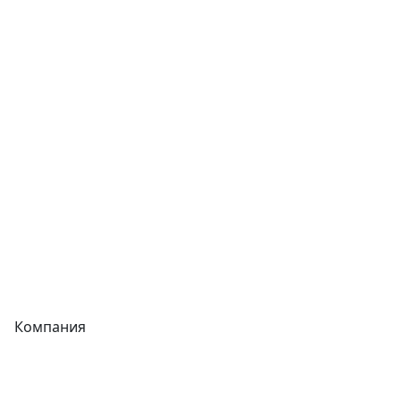
Сварочное оборудование
Теплообменники
Фитинги
Трубы
Запорная арматура
Сварочное оборудование
Теплообменники
Фитинги
Компания
Каталог