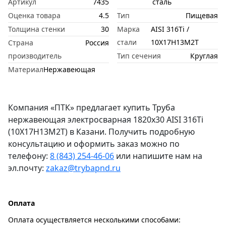
Артикул
7435
сталь
Оценка товара
4.5
Тип
Пищевая
Толщина стенки
30
Марка
AISI 316Ti /
стали
10Х17Н13М2Т
Страна
Россия
производитель
Тип сечения
Круглая
Материал
Нержавеющая
Компания «ПТК» предлагает купить Труба
нержавеющая электросварная 1820х30 AISI 316Ti
(10Х17Н13М2Т) в Казани. Получить подробную
консультацию и оформить заказ можно по
телефону:
8 (843) 254-46-06
или напишите нам на
эл.почту:
zakaz@trybapnd.ru
Оплата
Оплата осуществляется несколькими способами: