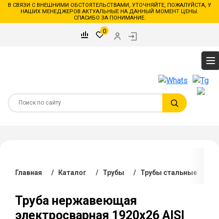
В СВЯЗИ С ВНЕШНИМИ ОБСТОЯТЕЛЬСТВАМИ, УТОЧНЯЙТЕ, ПОЖАЛУЙСТА, У
НАШИХ МЕНЕДЖЕРОВ АКТУАЛЬНЫЕ НА ДАННЫЙ МОМЕНТ ЦЕНЫ.
СПАСИБО ЗА ПОНИМАНИЕ.
0
Главная
/
Каталог
/
Трубы
/
Трубы стальные
/
Т
Труба нержавеющая
электросварная 1920х26 AISI