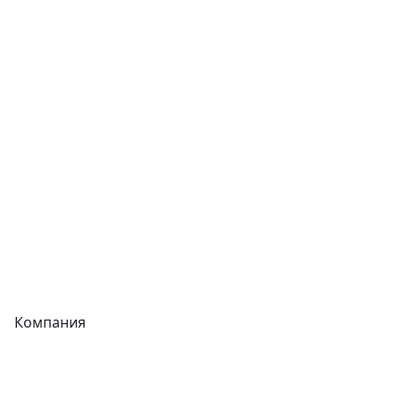
Сварочное оборудование
Теплообменники
Фитинги
Трубы
Запорная арматура
Сварочное оборудование
Теплообменники
Фитинги
Компания
Каталог
О компании