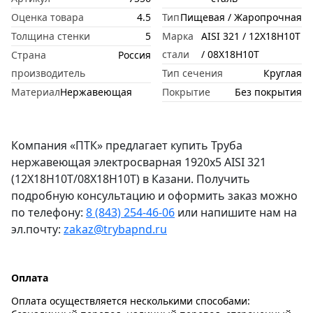
Оценка товара
4.5
Тип
Пищевая / Жаропрочная
Толщина стенки
5
Марка
AISI 321 / 12Х18Н10Т
стали
/ 08Х18Н10Т
Страна
Россия
производитель
Тип сечения
Круглая
Материал
Нержавеющая
Покрытие
Без покрытия
Компания «ПТК» предлагает купить Труба
нержавеющая электросварная 1920х5 AISI 321
(12Х18Н10Т/08Х18Н10Т) в Казани. Получить
подробную консультацию и оформить заказ можно
по телефону:
8 (843) 254-46-06
или напишите нам на
эл.почту:
zakaz@trybapnd.ru
Оплата
Оплата осуществляется несколькими способами: