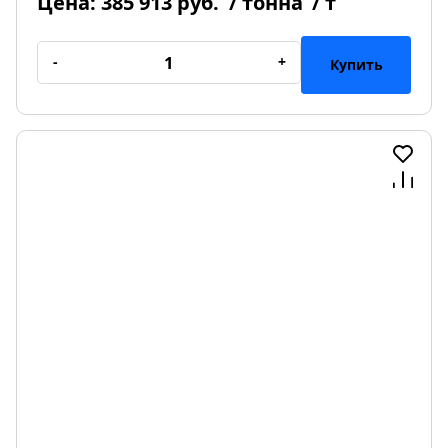
Цена:
385 913 руб.
/ тонна
/ т
-
+
Купить