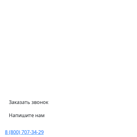
Типовой договор
Контроль качества
Обмен и возврат
Политика конфиденциальности
Гост
Сертификаты
Трубный калькулятор
Политика обработки персональных данных
Заказать звонок
Напишите нам
8 (800) 707-34-29