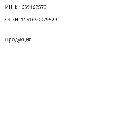
ИНН: 1659162573
ОГРН: 1151690079529
Продукция
Трубы
Запорная арматура
Сварочное оборудование
Теплообменники
Фитинги
Трубы
Запорная арматура