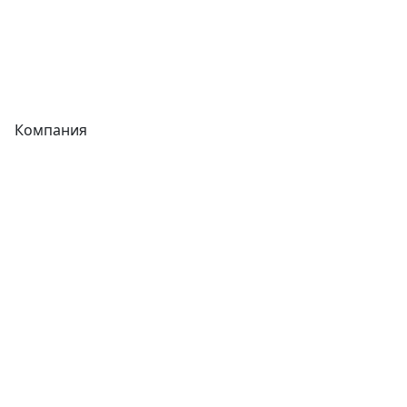
Сварочное оборудование
Теплообменники
Фитинги
Компания
Каталог
О компании
Новости
Статьи
Услуги
Контакты
Отзывы