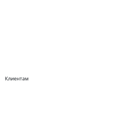
Прайс-листы
Акции
Реквизиты
Вакансии
Вопрос-Ответ
Карта сайта
Клиентам
Доставка
Оплата
Гарантия
Как купить