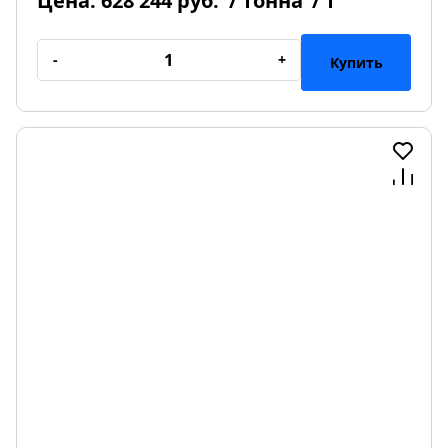
Цена:
628 244 руб.
/ тонна
/ т
-
+
Купить