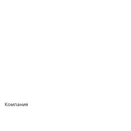
Сварочное оборудование
Теплообменники
Фитинги
Трубы
Запорная арматура
Сварочное оборудование
Теплообменники
Фитинги
Компания
Каталог
О компании