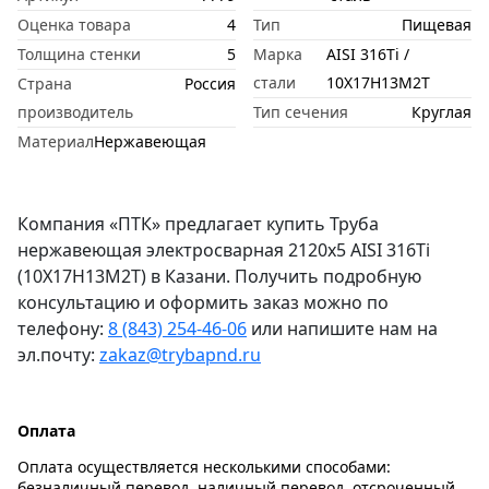
Оценка товара
4
Тип
Пищевая
Толщина стенки
5
Марка
AISI 316Ti /
стали
10Х17Н13М2Т
Страна
Россия
производитель
Тип сечения
Круглая
Материал
Нержавеющая
Компания «ПТК» предлагает купить Труба
нержавеющая электросварная 2120х5 AISI 316Ti
(10Х17Н13М2Т) в Казани. Получить подробную
консультацию и оформить заказ можно по
телефону:
8 (843) 254-46-06
или напишите нам на
эл.почту:
zakaz@trybapnd.ru
Оплата
Оплата осуществляется несколькими способами:
безналичный перевод, наличный перевод, отсроченный