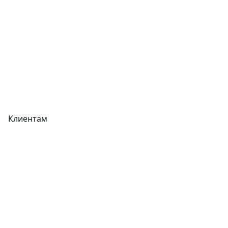
Прайс-листы
Акции
Реквизиты
Вакансии
Вопрос-Ответ
Карта сайта
Клиентам
Доставка
Оплата
Гарантия
Как купить
Типовой договор