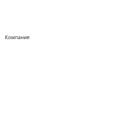
Теплообменники
Фитинги
Компания
Каталог
О компании
Новости
Статьи
Услуги
Контакты
Отзывы