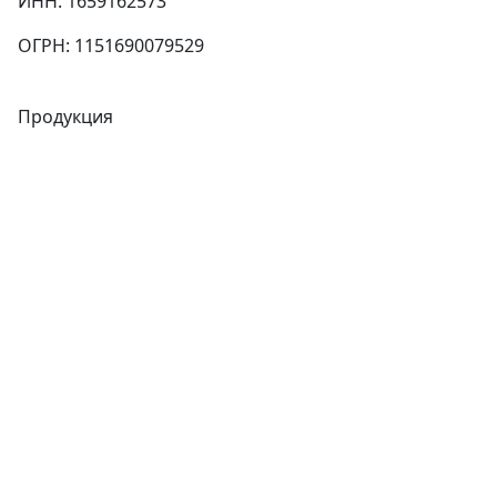
ИНН: 1659162573
ОГРН: 1151690079529
Продукция
Трубы
Запорная арматура
Сварочное оборудование
Теплообменники
Фитинги
Трубы
Запорная арматура
Сварочное оборудование