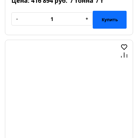
Цена:
416 894 руб.
/ тонна
/ т
-
+
Купить