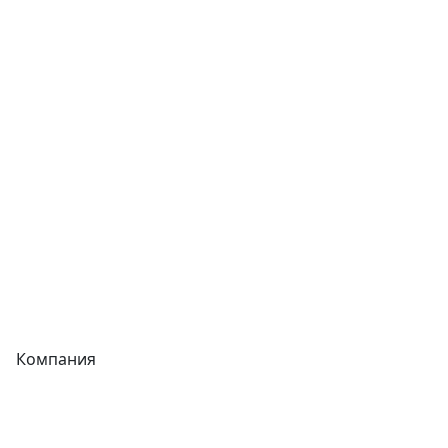
Сварочное оборудование
Теплообменники
Фитинги
Трубы
Запорная арматура
Сварочное оборудование
Теплообменники
Фитинги
Компания
Каталог
О компании