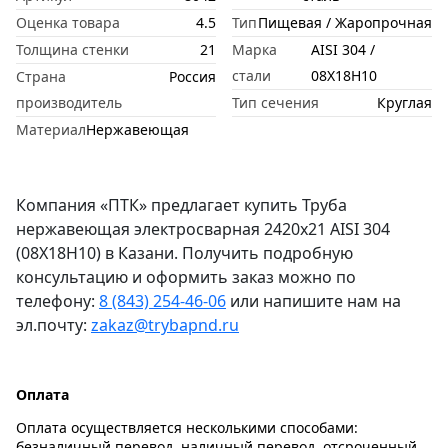
Оценка товара
4.5
Тип
Пищевая / Жаропрочная
Толщина стенки
21
Марка
AISI 304 /
стали
08Х18Н10
Страна
Россия
производитель
Тип сечения
Круглая
Материал
Нержавеющая
Компания «ПТК» предлагает купить Труба
нержавеющая электросварная 2420х21 AISI 304
(08Х18Н10) в Казани. Получить подробную
консультацию и оформить заказ можно по
телефону:
8 (843) 254-46-06
или напишите нам на
эл.почту:
zakaz@trybapnd.ru
Оплата
Оплата осуществляется несколькими способами:
безналичный перевод, наличный перевод, отсроченный