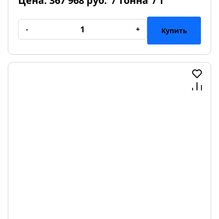
Цена:
367 968 руб.
/ тонна
/ т
-
+
Купить