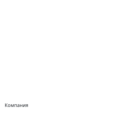
Сварочное оборудование
Теплообменники
Фитинги
Трубы
Запорная арматура
Сварочное оборудование
Теплообменники
Фитинги
Компания
Каталог
О компании