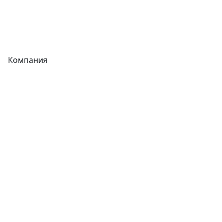
Теплообменники
Фитинги
Компания
Каталог
О компании
Новости
Статьи
Услуги
Контакты
Отзывы