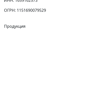
ИНН: 1659162573
ОГРН: 1151690079529
Продукция
Трубы
Запорная арматура
Сварочное оборудование
Теплообменники
Фитинги
Трубы
Запорная арматура
Сварочное оборудование