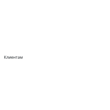
Прайс-листы
Акции
Реквизиты
Вакансии
Вопрос-Ответ
Карта сайта
Клиентам
Доставка
Оплата
Гарантия
Как купить
Типовой договор