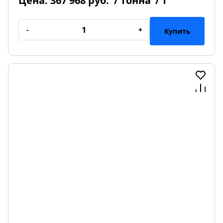
Цена:
367 968 руб.
/ тонна
/ т
-
+
Купить