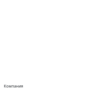
Сварочное оборудование
Теплообменники
Фитинги
Трубы
Запорная арматура
Сварочное оборудование
Теплообменники
Фитинги
Компания
Каталог
О компании