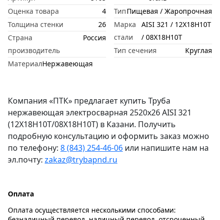
Оценка товара
4
Тип
Пищевая / Жаропрочная
Толщина стенки
26
Марка
AISI 321 / 12Х18Н10Т
стали
/ 08Х18Н10Т
Страна
Россия
производитель
Тип сечения
Круглая
Материал
Нержавеющая
Компания «ПТК» предлагает купить Труба
нержавеющая электросварная 2520х26 AISI 321
(12Х18Н10Т/08Х18Н10Т) в Казани. Получить
подробную консультацию и оформить заказ можно
по телефону:
8 (843) 254-46-06
или напишите нам на
эл.почту:
zakaz@trybapnd.ru
Оплата
Оплата осуществляется несколькими способами:
безналичный перевод, наличный перевод, отсроченный