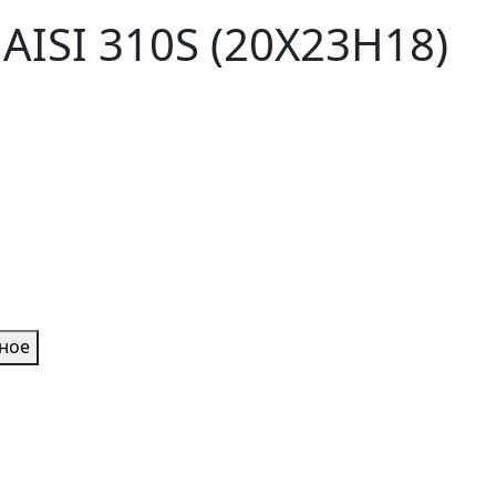
ISI 310S (20Х23Н18)
нное