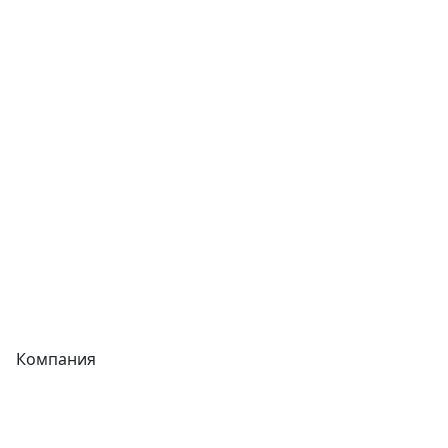
Сварочное оборудование
Теплообменники
Фитинги
Трубы
Запорная арматура
Сварочное оборудование
Теплообменники
Фитинги
Компания
Каталог
О компании