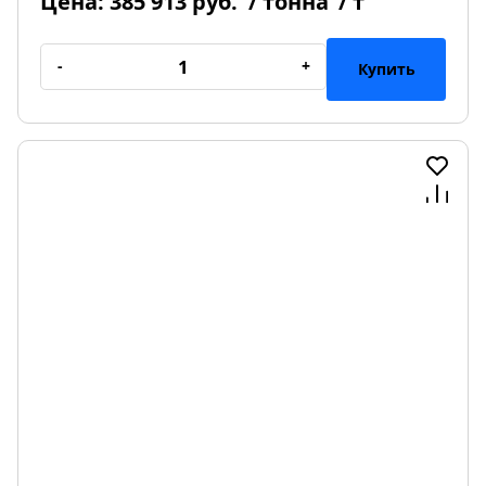
Цена:
385 913 руб.
/ тонна
/ т
-
+
Купить