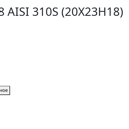
AISI 310S (20Х23Н18)
нное