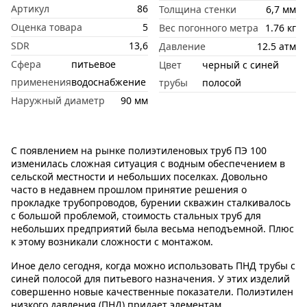
Артикул
86
Толщина стенки
6,7 мм
Оценка товара
5
Вес погонного метра
1.76 кг
SDR
13,6
Давление
12.5 атм
Сфера
питьевое
Цвет
черный с синей
применения
водоснабжение
трубы
полосой
Наружный диаметр
90 мм
С появлением на рынке полиэтиленовых труб ПЭ 100
изменилась сложная ситуация с водным обеспечением в
сельской местности и небольших поселках. Довольно
часто в недавнем прошлом принятие решения о
прокладке трубопроводов, бурении скважин сталкивалось
с большой проблемой, стоимость стальных труб для
небольших предприятий была весьма неподъемной. Плюс
к этому возникали сложности с монтажом.
Иное дело сегодня, когда можно использовать ПНД трубы с
синей полосой для питьевого назначения. У этих изделий
совершенно новые качественные показатели. Полиэтилен
низкого давления (ПНД) придает элементам