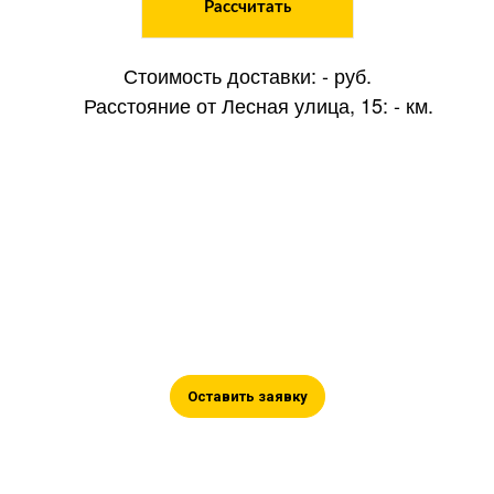
Рассчитать
Стоимость доставки:
-
руб.
Расстояние от Лесная улица, 15:
-
км.
Оставьте заявку на
сотрудничество
Оставьте ваши контакты, и мы
поможем вам в подборе, а также
проконсультируем по цене.
Оставить заявку