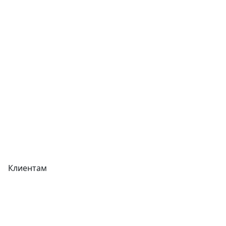
Контакты
Отзывы
Прайс-листы
Акции
Реквизиты
Вакансии
Вопрос-Ответ
Карта сайта
Клиентам
Доставка
Оплата