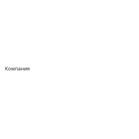
Трубы
Запорная арматура
Сварочное оборудование
Теплообменники
Фитинги
Компания
Каталог
О компании
Новости
Статьи
Услуги