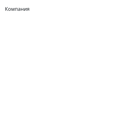
Компания
Каталог
О компании
Новости
Статьи
Услуги
Контакты
Отзывы
Прайс-листы
Акции
Реквизиты