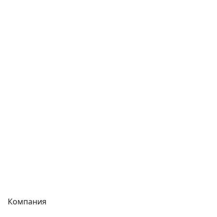
Трубы
Запорная арматура
Сварочное оборудование
Теплообменники
Фитинги
Трубы
Запорная арматура
Сварочное оборудование
Теплообменники
Фитинги
Компания