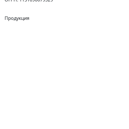
Продукция
Трубы
Запорная арматура
Сварочное оборудование
Теплообменники
Фитинги
Трубы
Запорная арматура
Сварочное оборудование
Теплообменники