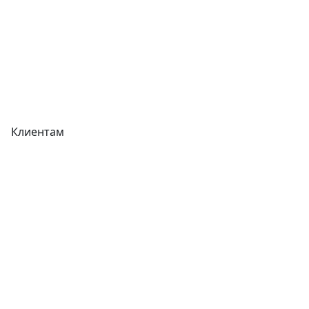
Реквизиты
Вакансии
Вопрос-Ответ
Карта сайта
Клиентам
Доставка
Оплата
Гарантия
Как купить
Типовой договор
Контроль качества