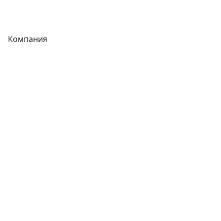
Фитинги
Компания
Каталог
О компании
Новости
Статьи
Услуги
Контакты
Отзывы
Прайс-листы
Акции