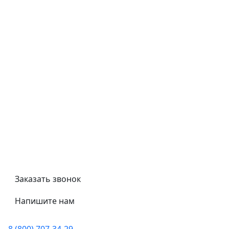
Типовой договор
Контроль качества
Обмен и возврат
Политика конфиденциальности
Гост
Сертификаты
Трубный калькулятор
Политика обработки персональных данных
Заказать звонок
Напишите нам
8 (800) 707-34-29