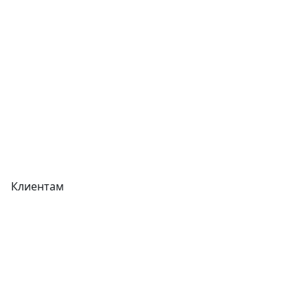
Прайс-листы
Акции
Реквизиты
Вакансии
Вопрос-Ответ
Карта сайта
Клиентам
Доставка
Оплата
Гарантия
Как купить