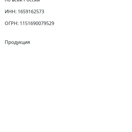
ИНН: 1659162573
ОГРН: 1151690079529
Продукция
Трубы
Запорная арматура
Сварочное оборудование
Теплообменники
Фитинги
Трубы
Запорная арматура