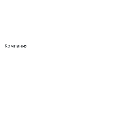
Сварочное оборудование
Теплообменники
Фитинги
Компания
Каталог
О компании
Новости
Статьи
Услуги
Контакты
Отзывы