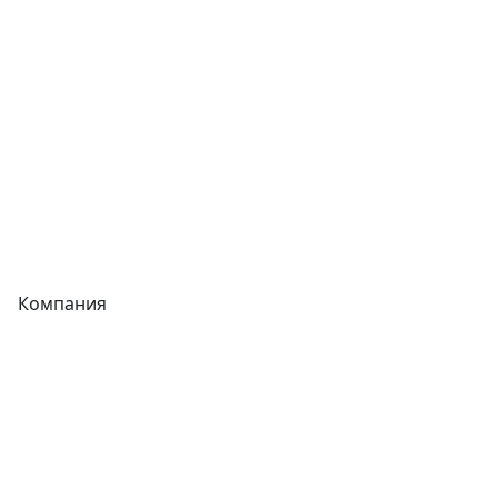
Фитинги
Трубы
Запорная арматура
Сварочное оборудование
Теплообменники
Фитинги
Компания
Каталог
О компании
Новости
Статьи