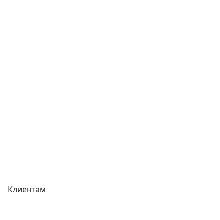
Услуги
Контакты
Отзывы
Прайс-листы
Акции
Реквизиты
Вакансии
Вопрос-Ответ
Карта сайта
Клиентам
Доставка