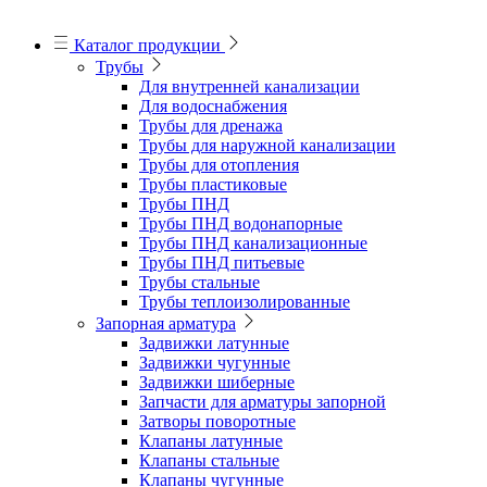
Каталог продукции
Трубы
Для внутренней канализации
Для водоснабжения
Трубы для дренажа
Трубы для наружной канализации
Трубы для отопления
Трубы пластиковые
Трубы ПНД
Трубы ПНД водонапорные
Трубы ПНД канализационные
Трубы ПНД питьевые
Трубы стальные
Трубы теплоизолированные
Запорная арматура
Задвижки латунные
Задвижки чугунные
Задвижки шиберные
Запчасти для арматуры запорной
Затворы поворотные
Клапаны латунные
Клапаны стальные
Клапаны чугунные