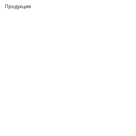
Продукция
Трубы
Запорная арматура
Сварочное оборудование
Теплообменники
Фитинги
Трубы
Запорная арматура
Сварочное оборудование
Теплообменники
Фитинги