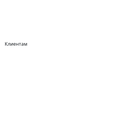
Вакансии
Вопрос-Ответ
Карта сайта
Клиентам
Доставка
Оплата
Гарантия
Как купить
Типовой договор
Контроль качества
Обмен и возврат