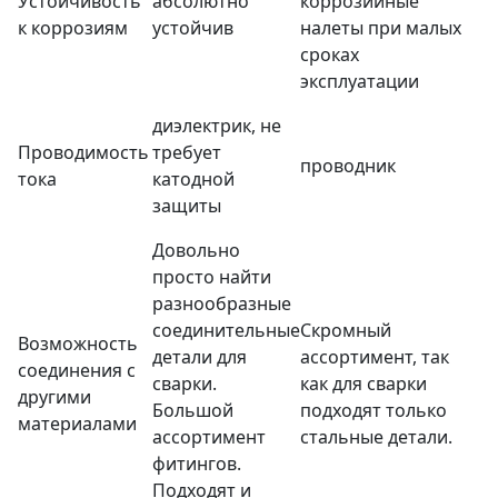
Устойчивость
абсолютно
коррозийные
к коррозиям
устойчив
налеты при малых
сроках
эксплуатации
диэлектрик, не
Проводимость
требует
проводник
тока
катодной
защиты
Довольно
просто найти
разнообразные
соединительные
Скромный
Возможность
детали для
ассортимент, так
соединения с
сварки.
как для сварки
другими
Большой
подходят только
материалами
ассортимент
стальные детали.
фитингов.
Подходят и