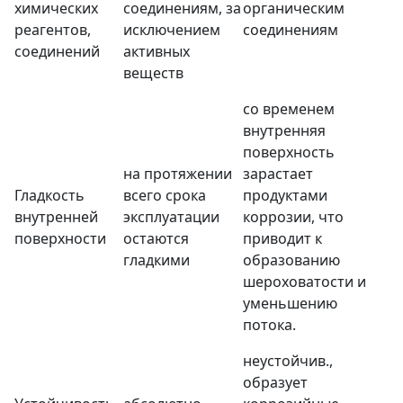
химических
соединениям, за
органическим
реагентов,
исключением
соединениям
соединений
активных
веществ
со временем
внутренняя
поверхность
на протяжении
зарастает
Гладкость
всего срока
продуктами
внутренней
эксплуатации
коррозии, что
поверхности
остаются
приводит к
гладкими
образованию
шероховатости и
уменьшению
потока.
неустойчив.,
образует