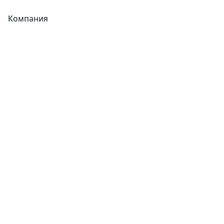
Компания
Каталог
О компании
Новости
Статьи
Услуги
Контакты
Отзывы
Прайс-листы
Акции
Реквизиты