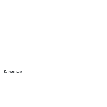
Отзывы
Прайс-листы
Акции
Реквизиты
Вакансии
Вопрос-Ответ
Карта сайта
Клиентам
Доставка
Оплата
Гарантия