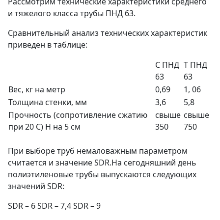
Рассмотрим технические характеристики среднего
и тяжелого класса трубы ПНД 63.
Сравнительный анализ технических характеристик
приведен в таблице:
С ПНД
Т ПНД
63
63
Вес, кг на метр
0,69
1, 06
Толщина стенки, мм
3,6
5,8
Прочность (сопротивление сжатию
свыше
свыше
при 20 С) Н на 5 см
350
750
При выборе труб немаловажным параметром
считается и значение SDR.На сегодняшний день
полиэтиленовые трубы выпускаются следующих
значений SDR:
SDR – 6 SDR – 7,4 SDR – 9