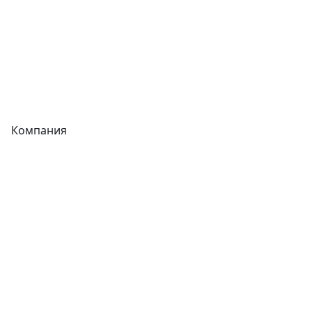
Запорная арматура
Сварочное оборудование
Теплообменники
Фитинги
Компания
Каталог
О компании
Новости
Статьи
Услуги
Контакты