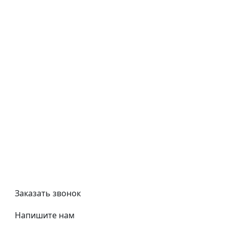
Как купить
Типовой договор
Контроль качества
Обмен и возврат
Политика конфиденциальности
Гост
Сертификаты
Трубный калькулятор
Политика обработки персональных данных
Заказать звонок
Напишите нам