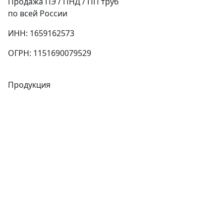
Продажа ПЭ / ПНД / ПП труб
по всей России
ИНН: 1659162573
ОГРН: 1151690079529
Продукция
Трубы
Запорная арматура
Сварочное оборудование
Теплообменники
Фитинги
Трубы