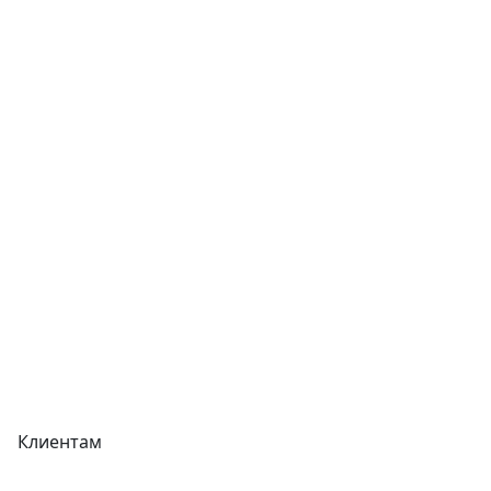
Статьи
Услуги
Контакты
Отзывы
Прайс-листы
Акции
Реквизиты
Вакансии
Вопрос-Ответ
Карта сайта
Клиентам