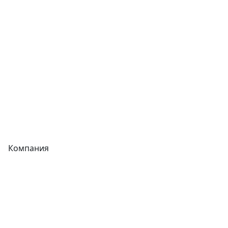
Фитинги
Трубы
Запорная арматура
Сварочное оборудование
Теплообменники
Фитинги
Компания
Каталог
О компании
Новости