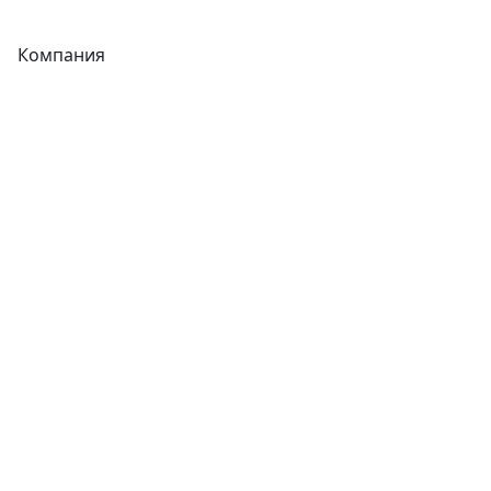
Компания
Каталог
О компании
Новости
Статьи
Услуги
Контакты
Отзывы
Прайс-листы
Акции