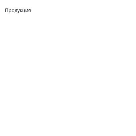
Продукция
Трубы
Запорная арматура
Сварочное оборудование
Теплообменники
Фитинги
Трубы
Запорная арматура
Сварочное оборудование
Теплообменники
Фитинги