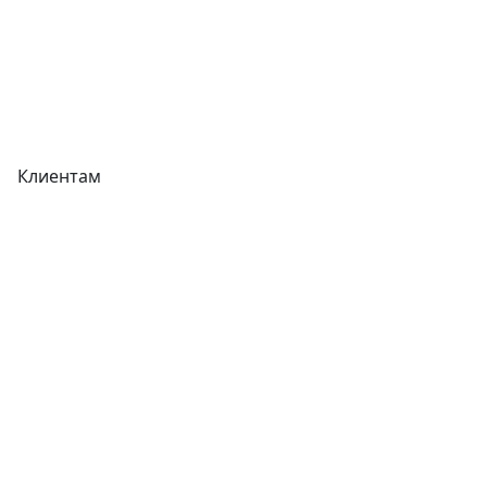
Реквизиты
Вакансии
Вопрос-Ответ
Карта сайта
Клиентам
Доставка
Оплата
Гарантия
Как купить
Типовой договор
Контроль качества