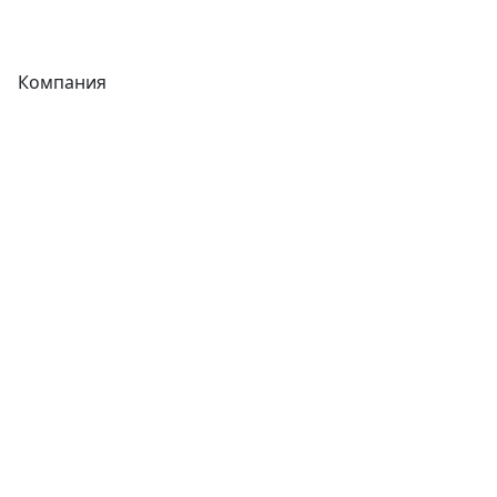
Фитинги
Компания
Каталог
О компании
Новости
Статьи
Услуги
Контакты
Отзывы
Прайс-листы
Акции