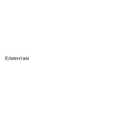
Реквизиты
Вакансии
Вопрос-Ответ
Карта сайта
Клиентам
Доставка
Оплата
Гарантия
Как купить
Типовой договор
Контроль качества