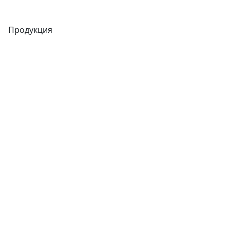
Продукция
Трубы
Запорная арматура
Сварочное оборудование
Теплообменники
Фитинги
Трубы
Запорная арматура
Сварочное оборудование
Теплообменники