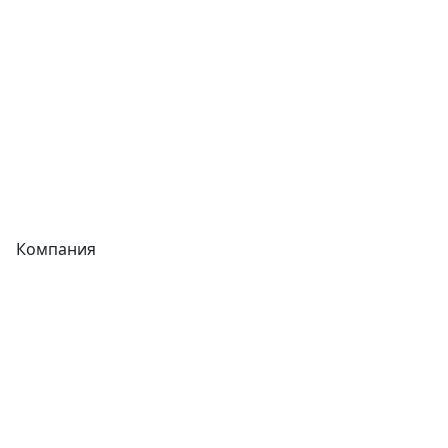
Трубы
Запорная арматура
Сварочное оборудование
Теплообменники
Фитинги
Компания
Каталог
О компании
Новости
Статьи