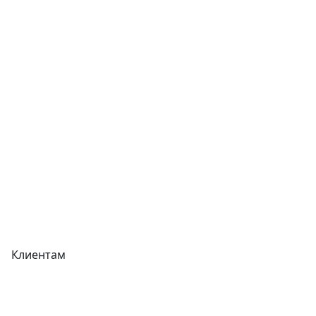
Услуги
Контакты
Отзывы
Прайс-листы
Акции
Реквизиты
Вакансии
Вопрос-Ответ
Карта сайта
Клиентам
Доставка