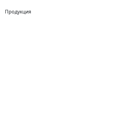
Продукция
Трубы
Запорная арматура
Сварочное оборудование
Теплообменники
Фитинги
Трубы
Запорная арматура
Сварочное оборудование
Теплообменники
Фитинги