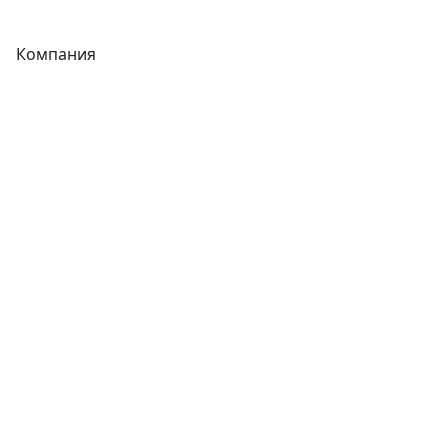
Компания
Каталог
О компании
Новости
Статьи
Услуги
Контакты
Отзывы
Прайс-листы
Акции