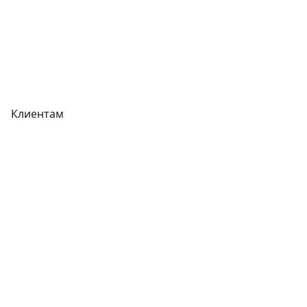
Реквизиты
Вакансии
Вопрос-Ответ
Карта сайта
Клиентам
Доставка
Оплата
Гарантия
Как купить
Типовой договор
Контроль качества