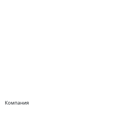
Сварочное оборудование
Теплообменники
Фитинги
Трубы
Запорная арматура
Сварочное оборудование
Теплообменники
Фитинги
Компания
Каталог
О компании