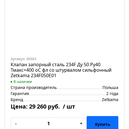
Артикул: 36963
Клапан запорный сталь 234F Ду 50 Ру40
Тмакс=400 оС фл со штурвалом сильфонный
Zetkama 234F050E01
В наличии
Страна производитель
Польша
Гарантия
2 года
Бренд
Zetkama
Цена:
29 260 руб.
/ шт
-
+
Купить