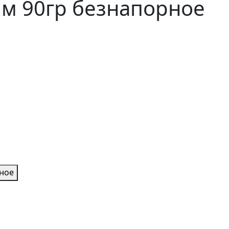
мм 90гр безнапорное
нное