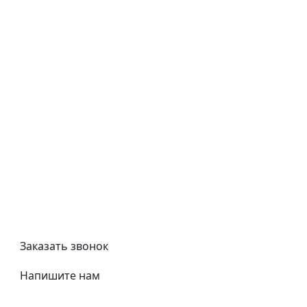
Типовой договор
Контроль качества
Обмен и возврат
Политика конфиденциальности
Гост
Сертификаты
Трубный калькулятор
Политика обработки персональных данных
Заказать звонок
Напишите нам