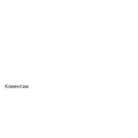
Отзывы
Прайс-листы
Акции
Реквизиты
Вакансии
Вопрос-Ответ
Карта сайта
Клиентам
Доставка
Оплата
Гарантия
Как купить