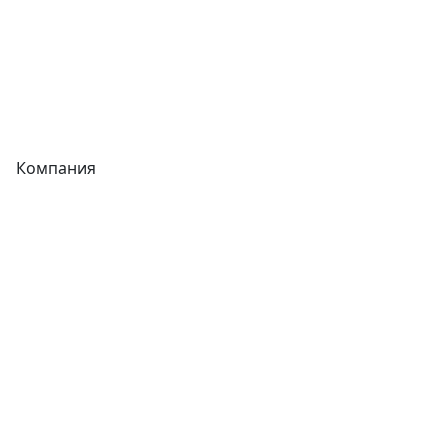
Сварочное оборудование
Теплообменники
Фитинги
Компания
Каталог
О компании
Новости
Статьи
Услуги
Контакты