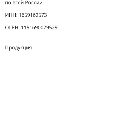
по всей России
ИНН: 1659162573
ОГРН: 1151690079529
Продукция
Трубы
Запорная арматура
Сварочное оборудование
Теплообменники
Фитинги
Трубы
Запорная арматура