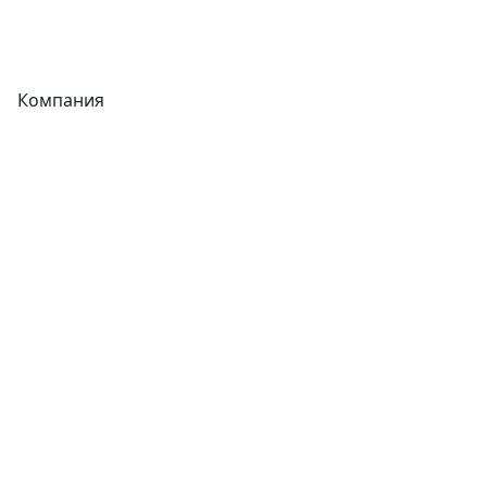
Фитинги
Компания
Каталог
О компании
Новости
Статьи
Услуги
Контакты
Отзывы
Прайс-листы