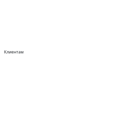
Акции
Реквизиты
Вакансии
Вопрос-Ответ
Карта сайта
Клиентам
Доставка
Оплата
Гарантия
Как купить
Типовой договор