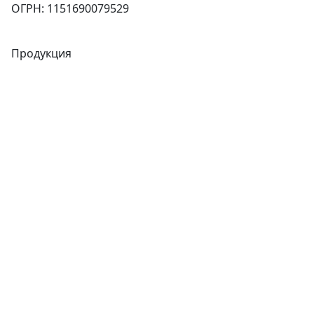
ОГРН: 1151690079529
Продукция
Трубы
Запорная арматура
Сварочное оборудование
Теплообменники
Фитинги
Трубы
Запорная арматура
Сварочное оборудование
Теплообменники