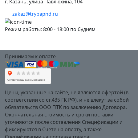
г. Казань, улица Павлюхина, 104
zakaz@trybapnd.ru
Режим работы: 8:00 - 18:00 по будням
Принимаем к оплате
Цены, указанные на сайте, не являются офертой (в
соответствии со ст.435 ГК РФ), и не влекут за собой
обязательств ООО ПТК по заключению Договора.
Окончательная стоимость и сроки поставки
уточняются после составления Спецификации и
фиксируются в Счете на оплату, а также
Спецификации на поставку товара.