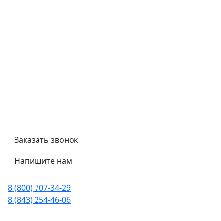
Контроль качества
Обмен и возврат
Политика конфиденциальности
Гост
Сертификаты
Трубный калькулятор
Политика обработки персональных данных
Заказать звонок
Напишите нам
8 (800) 707-34-29
8 (843) 254-46-06