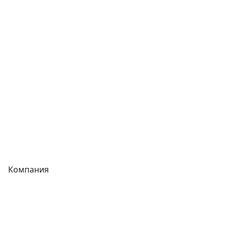
Теплообменники
Фитинги
Трубы
Запорная арматура
Сварочное оборудование
Теплообменники
Фитинги
Компания
Каталог
О компании