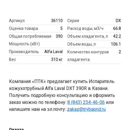
Артикул
36110
Серия
DX
Оценка товара
5
Расход воды, м3/ч
66.8
Общая потребляемая
390
Объем хладагента, л
42.2
Мощность (кВт)
Объем воды, л
106.1
Производитель
Alfa Laval
Количество контуров
2
Вес
310 кг
хладагента
Компания «ПТК» предлагает купить Испаритель
кожухотрубный Alfa Laval DXT 390R в Казани.
Получить подробную консультацию и оформить
заказ можно по телефону:
8 (843) 254-46-06
или
напишите нам на эл.почту:
zakaz@trybapnd.ru
Оплата