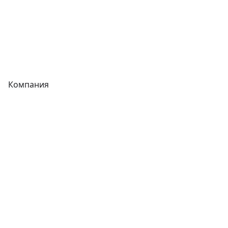
Сварочное оборудование
Теплообменники
Фитинги
Компания
Каталог
О компании
Новости
Статьи
Услуги
Контакты