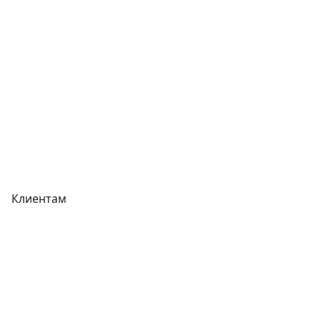
Отзывы
Прайс-листы
Акции
Реквизиты
Вакансии
Вопрос-Ответ
Карта сайта
Клиентам
Доставка
Оплата
Гарантия
Как купить