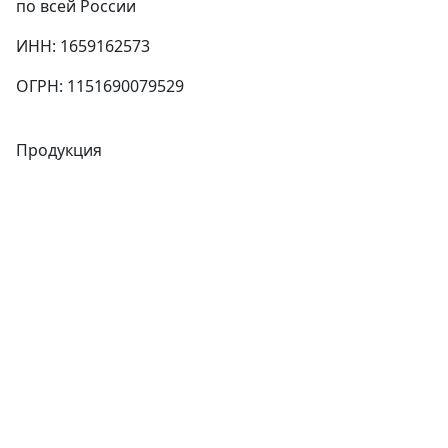
по всей России
ИНН: 1659162573
ОГРН: 1151690079529
Продукция
Трубы
Запорная арматура
Сварочное оборудование
Теплообменники
Фитинги
Трубы
Запорная арматура