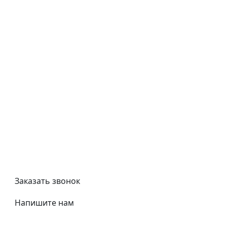
Типовой договор
Контроль качества
Обмен и возврат
Политика конфиденциальности
Гост
Сертификаты
Трубный калькулятор
Политика обработки персональных данных
Заказать звонок
Напишите нам