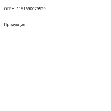
ОГРН: 1151690079529
Продукция
Трубы
Запорная арматура
Сварочное оборудование
Теплообменники
Фитинги
Трубы
Запорная арматура
Сварочное оборудование