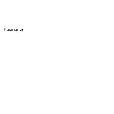
Теплообменники
Фитинги
Компания
Каталог
О компании
Новости
Статьи
Услуги
Контакты
Отзывы
Прайс-листы