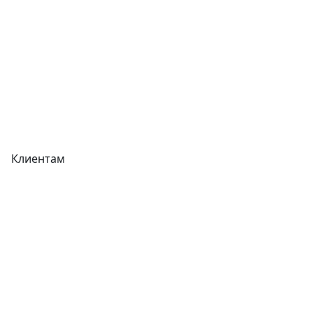
Акции
Реквизиты
Вакансии
Вопрос-Ответ
Карта сайта
Клиентам
Доставка
Оплата
Гарантия
Как купить
Типовой договор