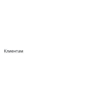
Акции
Реквизиты
Вакансии
Вопрос-Ответ
Карта сайта
Клиентам
Доставка
Оплата
Гарантия
Как купить
Типовой договор