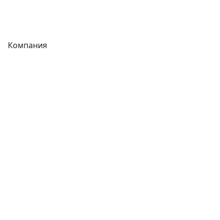
Фитинги
Компания
Каталог
О компании
Новости
Статьи
Услуги
Контакты
Отзывы
Прайс-листы