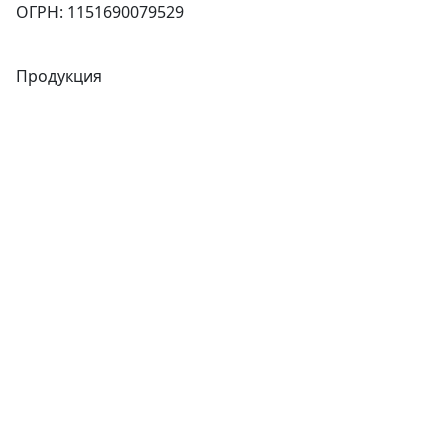
ОГРН: 1151690079529
Продукция
Трубы
Запорная арматура
Сварочное оборудование
Теплообменники
Фитинги
Трубы
Запорная арматура
Сварочное оборудование
Теплообменники