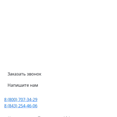
Контроль качества
Обмен и возврат
Политика конфиденциальности
Гост
Сертификаты
Трубный калькулятор
Политика обработки персональных данных
Заказать звонок
Напишите нам
8 (800) 707-34-29
8 (843) 254-46-06