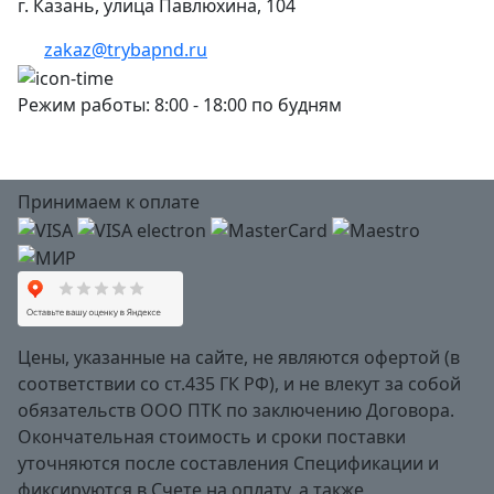
г. Казань, улица Павлюхина, 104
zakaz@trybapnd.ru
Режим работы: 8:00 - 18:00 по будням
Принимаем к оплате
Цены, указанные на сайте, не являются офертой (в
соответствии со ст.435 ГК РФ), и не влекут за собой
обязательств ООО ПТК по заключению Договора.
Окончательная стоимость и сроки поставки
уточняются после составления Спецификации и
фиксируются в Счете на оплату, а также