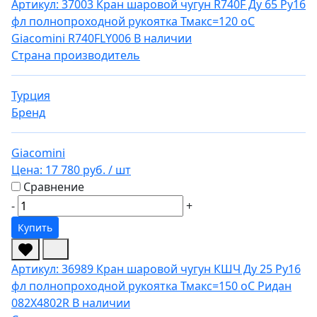
Артикул: 37003
Кран шаровой чугун R740F Ду 65 Ру16
фл полнопроходной рукоятка Тмакс=120 оС
Giacomini R740FLY006
В наличии
Страна производитель
Турция
Бренд
Giacomini
Цена:
17 780 руб.
/ шт
Сравнение
-
+
Купить
Артикул: 36989
Кран шаровой чугун КШЧ Ду 25 Ру16
фл полнопроходной рукоятка Тмакс=150 оС Ридан
082X4802R
В наличии