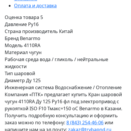
Оплата и доставка
Оценка товара
5
Давление
Ру16
Страна производитель
Китай
Бренд
Benarmo
Модель
4110RA
Материал
чугун
Рабочая среда
вода / гликоль / нейтральные
жидкости
Тип
шаровой
Диаметр
Ду 125
Инженерная система
Водоснабжение / Отопление
Компания «ПТК» предлагает купить Кран шаровой
чугун 4110RA Ду 125 Ру16 фл под электропривод с
рукояткой ISO F10 Тмакс=150 оС Benarmo в Казани.
Получить подробную консультацию и оформить
заказ можно по телефону:
8 (843) 254-46-06
или
напишите нам на эл.почту:
zakaz@trybapnd.ru