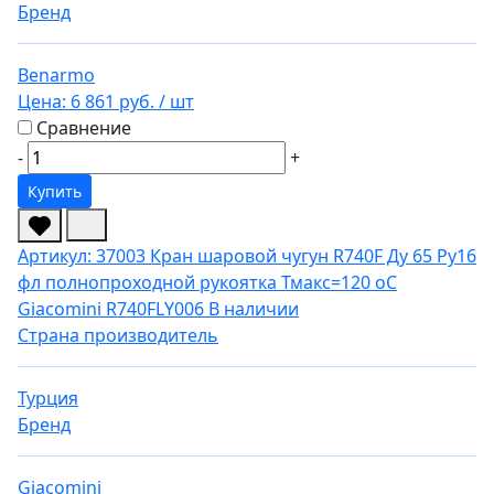
Бренд
Benarmo
Цена:
6 861 руб.
/ шт
Сравнение
-
+
Купить
Артикул: 37003
Кран шаровой чугун R740F Ду 65 Ру16
фл полнопроходной рукоятка Тмакс=120 оС
Giacomini R740FLY006
В наличии
Страна производитель
Турция
Бренд
Giacomini