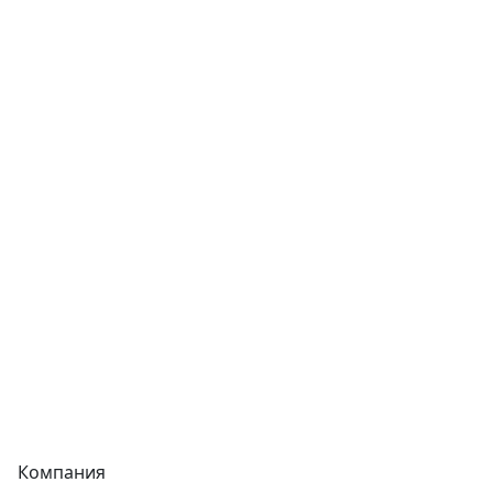
Трубы
Запорная арматура
Сварочное оборудование
Теплообменники
Фитинги
Трубы
Запорная арматура
Сварочное оборудование
Теплообменники
Фитинги
Компания