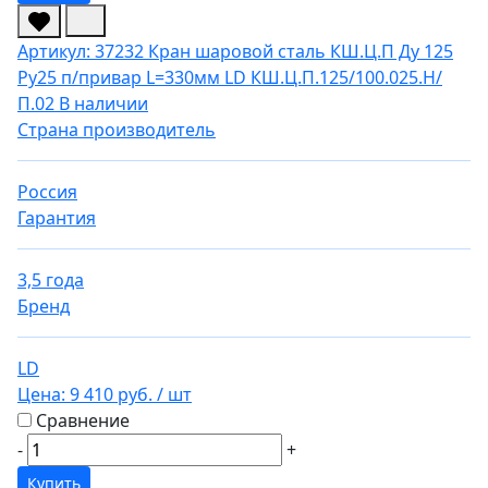
Артикул: 37232
Кран шаровой сталь КШ.Ц.П Ду 125
Ру25 п/привар L=330мм LD КШ.Ц.П.125/100.025.Н/
П.02
В наличии
Страна производитель
Россия
Гарантия
3,5 года
Бренд
LD
Цена:
9 410 руб.
/ шт
Сравнение
-
+
Купить