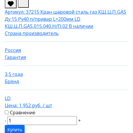
Артикул: 37215
Кран шаровой сталь газ КШ.Ц.П.GAS
Ду 15 Ру40 п/привар L=200мм LD
КШ.Ц.П.GAS.015.040.Н/П.02
В наличии
Страна производитель
Россия
Гарантия
3,5 года
Бренд
LD
Цена:
1 952 руб.
/ шт
Сравнение
-
+
Купить