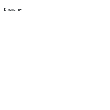
Компания
Каталог
О компании
Новости
Статьи
Услуги
Контакты
Отзывы
Прайс-листы
Акции
Реквизиты