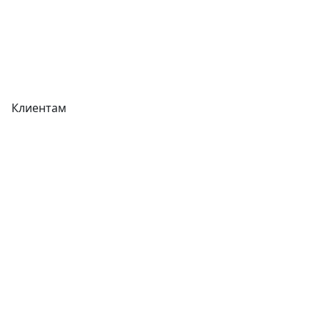
Вакансии
Вопрос-Ответ
Карта сайта
Клиентам
Доставка
Оплата
Гарантия
Как купить
Типовой договор
Контроль качества
Обмен и возврат