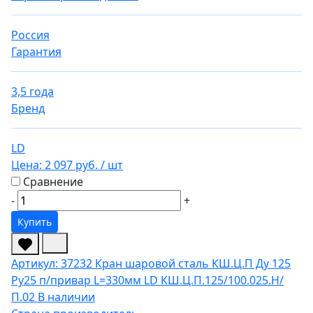
Россия
Гарантия
3,5 года
Бренд
LD
Цена:
2 097 руб.
/ шт
Сравнение
-
+
Купить
Артикул: 37232
Кран шаровой сталь КШ.Ц.П Ду 125
Ру25 п/привар L=330мм LD КШ.Ц.П.125/100.025.Н/
П.02
В наличии