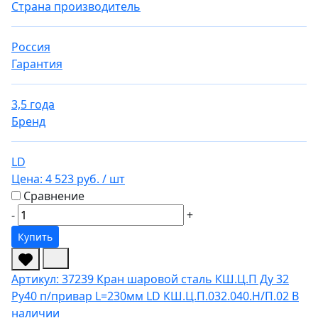
Страна производитель
Россия
Гарантия
3,5 года
Бренд
LD
Цена:
4 523 руб.
/ шт
Сравнение
-
+
Купить
Артикул: 37239
Кран шаровой сталь КШ.Ц.П Ду 32
Ру40 п/привар L=230мм LD КШ.Ц.П.032.040.Н/П.02
В
наличии