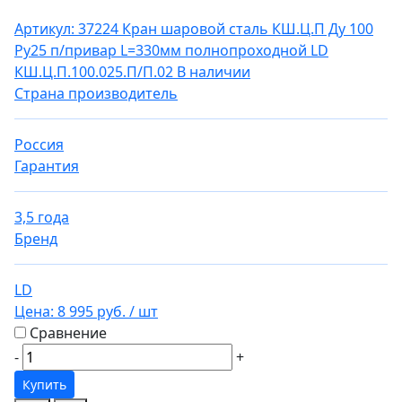
Артикул: 37224
Кран шаровой сталь КШ.Ц.П Ду 100
Ру25 п/привар L=330мм полнопроходной LD
КШ.Ц.П.100.025.П/П.02
В наличии
Страна производитель
Россия
Гарантия
3,5 года
Бренд
LD
Цена:
8 995 руб.
/ шт
Сравнение
-
+
Купить