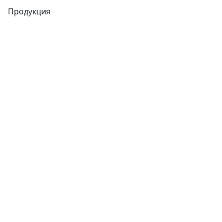
Продукция
Трубы
Запорная арматура
Сварочное оборудование
Теплообменники
Фитинги
Трубы
Запорная арматура
Сварочное оборудование
Теплообменники
Фитинги