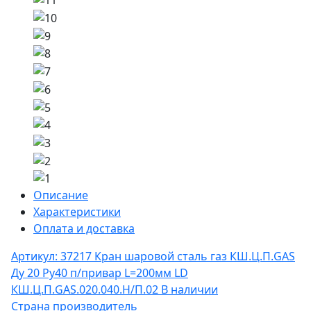
Описание
Характеристики
Оплата и доставка
Артикул: 37217
Кран шаровой сталь газ КШ.Ц.П.GAS
Ду 20 Ру40 п/привар L=200мм LD
КШ.Ц.П.GAS.020.040.Н/П.02
В наличии
Страна производитель