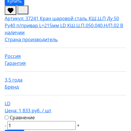
Купить
Артикул: 37241
Кран шаровой сталь КШ.Ц.П Ду 50
Ру40 п/привар L=215мм LD КШ.Ц.П.050.040.Н/П.02
В
наличии
Страна производитель
Россия
Гарантия
3,5 года
Бренд
LD
Цена:
1 833 руб.
/ шт
Сравнение
-
+