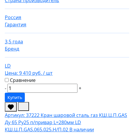
Страна производитель
Россия
Гарантия
3,5 года
Бренд
LD
Цена:
9 410 руб.
/ шт
Сравнение
-
+
Купить
Артикул: 37222
Кран шаровой сталь газ КШ.Ц.П.GAS
Ду 65 Ру25 п/привар L=280мм LD
КШ.Ц.П.GAS.065.025.Н/П.02
В наличии