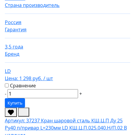
Страна производитель
Россия
Гарантия
3,5 года
Бренд
LD
Цена:
1 298 руб.
/ шт
Сравнение
-
+
Купить
Артикул: 37237
Кран шаровой сталь КШ.Ц.П Ду 25
Ру40 п/привар L=230мм LD КШ.Ц.П.025.040.Н/П.02
В