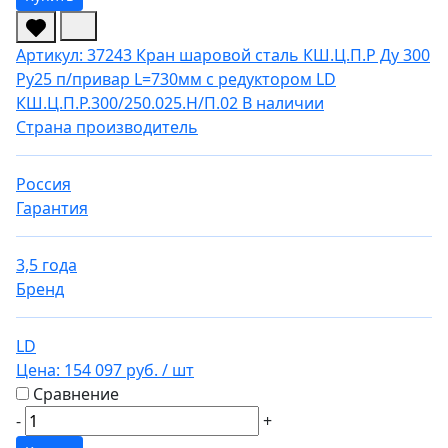
Артикул: 37243
Кран шаровой сталь КШ.Ц.П.Р Ду 300
Ру25 п/привар L=730мм с редуктором LD
КШ.Ц.П.Р.300/250.025.Н/П.02
В наличии
Страна производитель
Россия
Гарантия
3,5 года
Бренд
LD
Цена:
154 097 руб.
/ шт
Сравнение
-
+