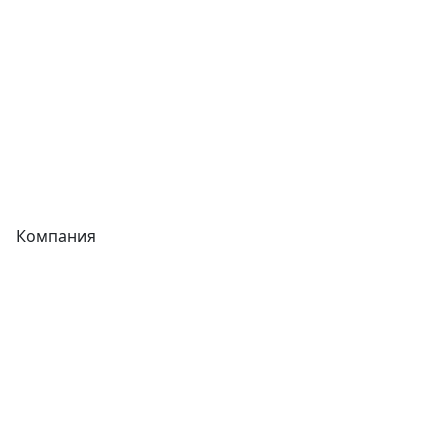
Трубы
Запорная арматура
Сварочное оборудование
Теплообменники
Фитинги
Компания
Каталог
О компании
Новости
Статьи
Услуги