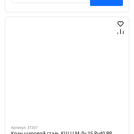
Артикул: 37267
Кран шаровой сталь КШ.Ц.М Ду 15 Ру40 ВР