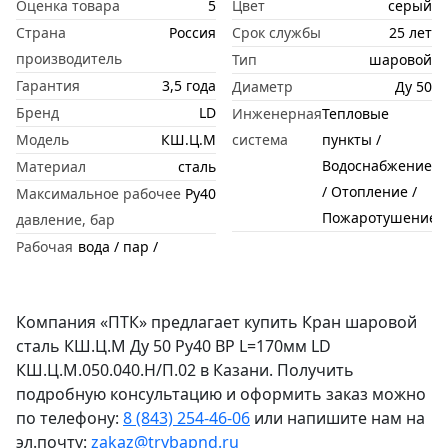
Оценка товара
5
Цвет
серый
Страна
Россия
Срок службы
25 лет
производитель
Тип
шаровой
Гарантия
3,5 года
Диаметр
Ду 50
Бренд
LD
Инженерная
Тепловые
Модель
КШ.Ц.М
система
пункты /
Водоснабжение
Материал
сталь
/ Отопление /
Максимальное рабочее
Ру40
Пожаротушение
давление, бар
Рабочая
вода / пар /
Компания «ПТК» предлагает купить Кран шаровой
сталь КШ.Ц.М Ду 50 Ру40 ВР L=170мм LD
КШ.Ц.М.050.040.Н/П.02 в Казани. Получить
подробную консультацию и оформить заказ можно
по телефону:
8 (843) 254-46-06
или напишите нам на
эл.почту:
zakaz@trybapnd.ru