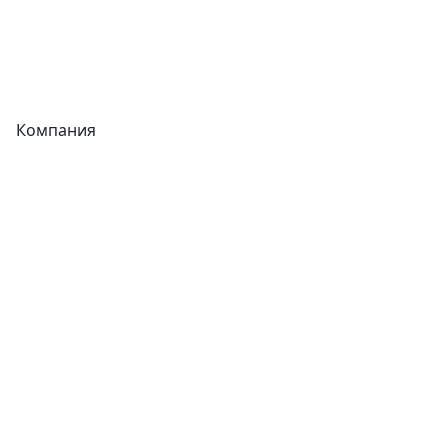
Теплообменники
Фитинги
Компания
Каталог
О компании
Новости
Статьи
Услуги
Контакты
Отзывы