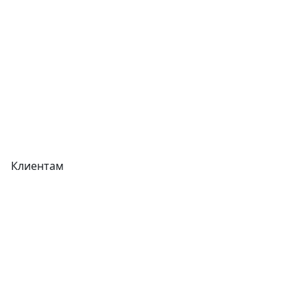
Прайс-листы
Акции
Реквизиты
Вакансии
Вопрос-Ответ
Карта сайта
Клиентам
Доставка
Оплата
Гарантия
Как купить