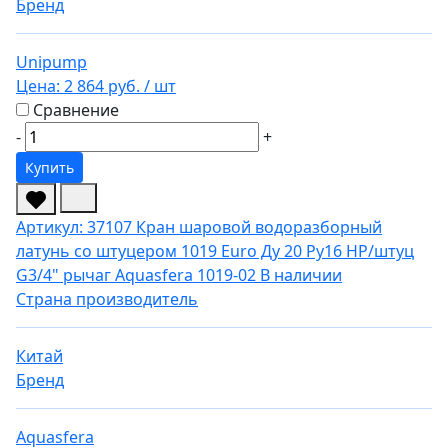
Бренд
Unipump
Цена:
2 864 руб.
/ шт
Сравнение
-
+
Купить
Артикул: 37107
Кран шаровой водоразборный
латунь со штуцером 1019 Euro Ду 20 Ру16 НР/штуц
G3/4" рычаг Aquasfera 1019-02
В наличии
Страна производитель
Китай
Бренд
Aquasfera