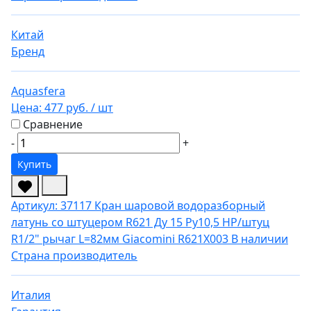
Китай
Бренд
Aquasfera
Цена:
477 руб.
/ шт
Сравнение
-
+
Купить
Артикул: 37117
Кран шаровой водоразборный
латунь со штуцером R621 Ду 15 Ру10,5 НР/штуц
R1/2" рычаг L=82мм Giacomini R621X003
В наличии
Страна производитель
Италия