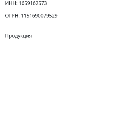
ИНН: 1659162573
ОГРН: 1151690079529
Продукция
Трубы
Запорная арматура
Сварочное оборудование
Теплообменники
Фитинги
Трубы
Запорная арматура
Сварочное оборудование