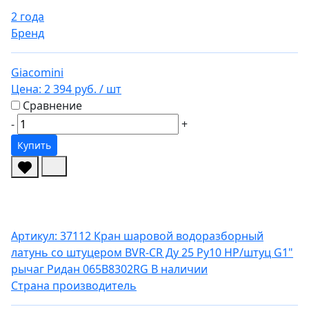
2 года
Бренд
Giacomini
Цена:
2 394 руб.
/ шт
Сравнение
-
+
Купить
Артикул: 37112
Кран шаровой водоразборный
латунь со штуцером BVR-CR Ду 25 Ру10 НР/штуц G1"
рычаг Ридан 065B8302RG
В наличии
Страна производитель