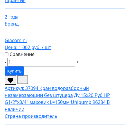
Гарантия
2 года
Бренд
Giacomini
Цена:
1 002 руб.
/ шт
Сравнение
-
+
Купить
Артикул: 37094
Кран водоразборный
незамерзающий без штуцера Ду 15х20 Ру6 НР
G1/2"х3/4" маховик L=150мм Unipump 96284
В
наличии
Страна производитель