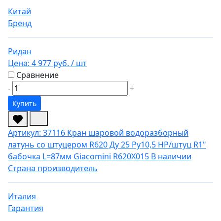
Китай
Бренд
Ридан
Цена:
4 977 руб.
/ шт
Сравнение
-
+
Купить
Артикул: 37116
Кран шаровой водоразборный
латунь со штуцером R620 Ду 25 Ру10,5 НР/штуц R1"
бабочка L=87мм Giacomini R620X015
В наличии
Страна производитель
Италия
Гарантия