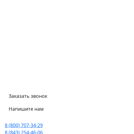
Типовой договор
Контроль качества
Обмен и возврат
Политика конфиденциальности
Гост
Сертификаты
Трубный калькулятор
Политика обработки персональных данных
Заказать звонок
Напишите нам
8 (800) 707-34-29
8 (843) 254-46-06