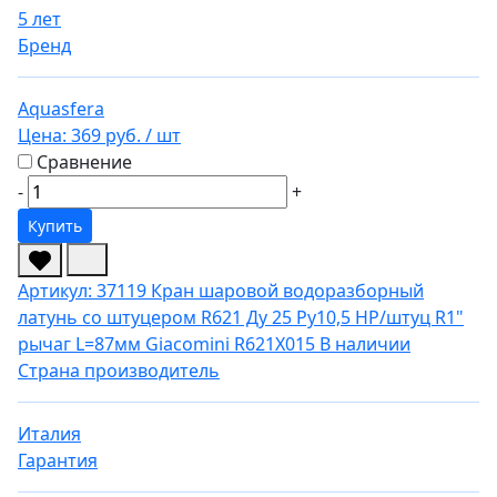
5 лет
Бренд
Aquasfera
Цена:
369 руб.
/ шт
Сравнение
-
+
Купить
Артикул: 37119
Кран шаровой водоразборный
латунь со штуцером R621 Ду 25 Ру10,5 НР/штуц R1"
рычаг L=87мм Giacomini R621X015
В наличии
Страна производитель
Италия
Гарантия