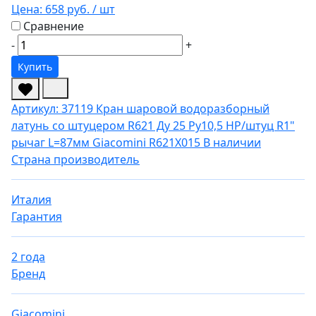
Цена:
658 руб.
/ шт
Сравнение
-
+
Купить
Артикул: 37119
Кран шаровой водоразборный
латунь со штуцером R621 Ду 25 Ру10,5 НР/штуц R1"
рычаг L=87мм Giacomini R621X015
В наличии
Страна производитель
Италия
Гарантия
2 года
Бренд
Giacomini