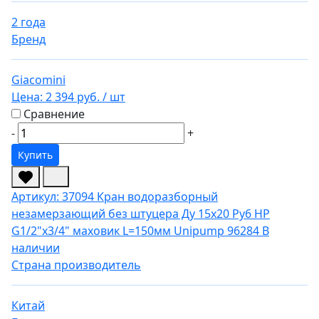
2 года
Бренд
Giacomini
Цена:
2 394 руб.
/ шт
Сравнение
-
+
Купить
Артикул: 37094
Кран водоразборный
незамерзающий без штуцера Ду 15х20 Ру6 НР
G1/2"х3/4" маховик L=150мм Unipump 96284
В
наличии
Страна производитель
Китай