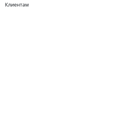
Клиентам
Доставка
Оплата
Гарантия
Как купить
Типовой договор
Контроль качества
Обмен и возврат
Политика конфиденциальности
Гост
Сертификаты