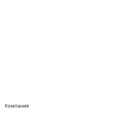
Сварочное оборудование
Теплообменники
Фитинги
Трубы
Запорная арматура
Сварочное оборудование
Теплообменники
Фитинги
Компания
Каталог
О компании